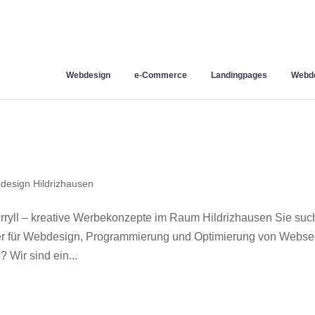
Webdesign
e-Commerce
Landingpages
Webde
n
design Hildrizhausen
ryll – kreative Werbekonzepte im Raum Hildrizhausen Sie su
ner für Webdesign, Programmierung und Optimierung von Webse
Wir sind ein...