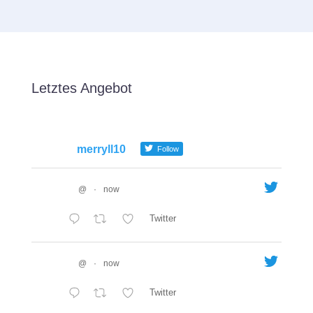
Letztes Angebot
merryll10
Follow
@
·
now
Twitter
@
·
now
Twitter