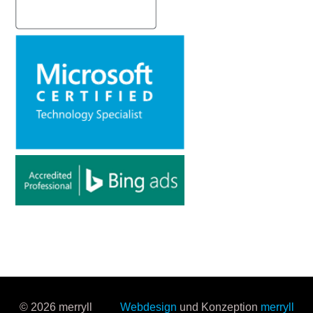
© 2026 merryll
Webdesign
und Konzeption
merryll