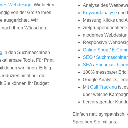
nes Webdesign
. Wir bieten
Analyse des Wettbew
hängig von der Größe Ihres
Keywordanalyse
und 
 ausgerichtet. Wir
Messung Klicks und A
zielgruppenorientiert
e nach Ihren Wünschen.
modernes Webdesign
Responsive Webdesi
Online Shop
/
E-Comm
ng
in den Suchmaschinen
SEO
/
Suchmaschinen
kalierbare Tools. Für Print
SEA
/
Suchmaschine
it denen wir Ihnen Erfolg
100% messbarer Erfol
duziert nicht nur die
Google Analytics, jed
it Sie können Ihr Budget
Mit
Call Tracking
ist e
über welche Kampagne
hervorragender Kunde
Einfach nett, sympathisch,
Sprechen Sie mit uns.