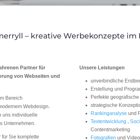
erryll – kreative Werbekonzepte im
ahrenen Partner für
Unsere Leistungen
erung von Webseiten und
unverbindliche Erstbe
Erstellung und Progr
Perfekte geografische 
im Bereich
strategische Konzepti
, modernem Webdesign.
Rankinganalyse
und P
uns individuelle
Textentwicklung
,
Soci
hes Unternehmen.
Contentmarketing
 für Sie komplette
Fotografien
und Videos