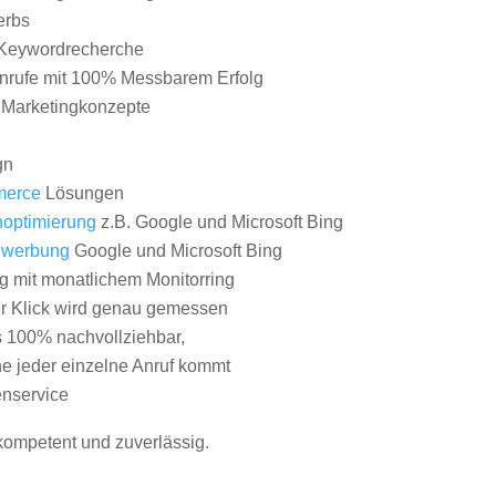
erbs
Keywordrecherche
nrufe mit 100% Messbarem Erfolg
e Marketingkonzepte
gn
erce
Lösungen
optimierung
z.B. Google und Microsoft Bing
nwerbung
Google und Microsoft Bing
g mit monatlichem Monitorring
er Klick wird genau gemessen
s 100% nachvollziehbar,
 jeder einzelne Anruf kommt
nservice
 kompetent und zuverlässig.