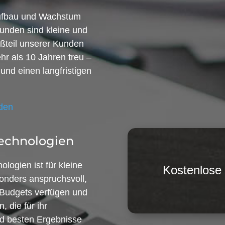
Aufbau und Wachstum
unden sind kleine und
ßteil unserer Kunden
hr als 10 Jahren treu –
 und einen langfristigen
nden
echnologien
logien ist für kleine
Kostenlose
onders anspruchsvoll,
e Budgets verfügen und
 die für ihr
d besten Ergebnisse