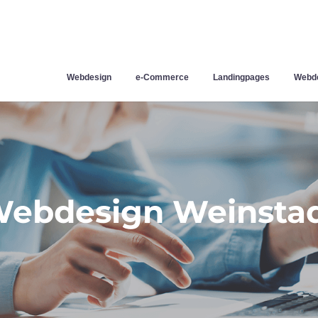
Webdesign
e-Commerce
Landingpages
Webde
ebdesign Weinsta