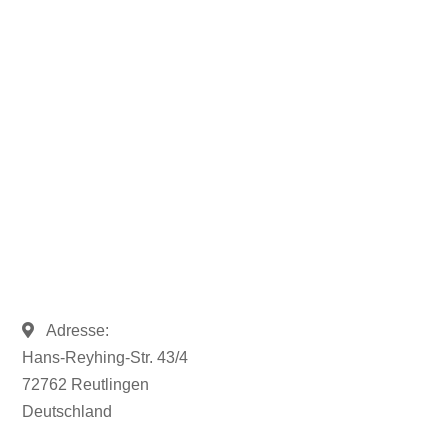
Rufen Sie uns an und sprechen
Sie mit uns.
07121 / 9294977
info@merryll.de
Adresse:
Hans-Reyhing-Str. 43/4
72762 Reutlingen
Deutschland