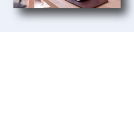
Unsere Kunden
Wir lieben es, unseren Kunden beim Aufbau
und Wachstum ihrer Unternehmen zu helfen.
Unsere Kunden sind kleine und
mittelständische Unternehmen. Ein Großteil
unserer Kunden aus Baden-Württemberg ist
uns seit mehr als 10 Jahren treu – ein
Zeichen dafür, dass wir ehrlich sind und