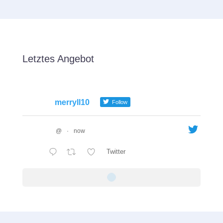
Letztes Angebot
merryll10
Follow
@
·
now
Twitter