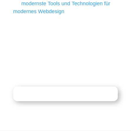
wir
modernste Tools und Technologien für
modernes Webdesign
, um unsere Kunden in
allen Webprojekten zufriedenzustellen.
Sie haben Fragen zu Ihrem
Projekt?
07121 / 9294977
info@merryll.de
Kostenlose Beratung