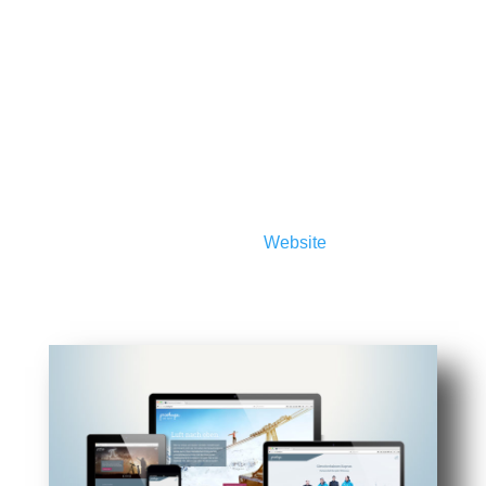
Website schnellst möglich wieder gesäubert und
zum funktionsfähig gemacht werden kann. Das
gehört zu unseren Aufgaben.
Webhosting
Auf Wunsch hosten wir Ihre
Website
auf unserem
eigenen Server. Wir bieten Webspace mit
modernster Technik, Software, Email-Postfächer,
SSL-Zertifikate, 7-Tage-Backup usw.