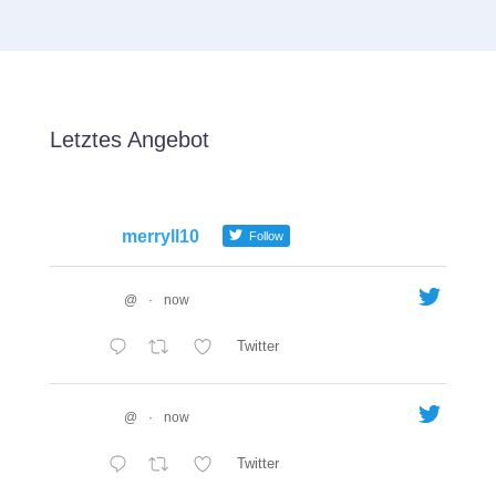
Letztes Angebot
merryll10
Follow
@
·
now
Twitter
@
·
now
Twitter