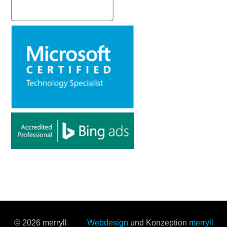
© 2026 merryll
Webdesign
und Konzeption
merryll