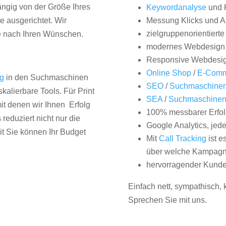
hängig von der Größe Ihres
Keywordanalyse
und 
 ausgerichtet. Wir
Messung Klicks und A
zielgruppenorientiert
e nach Ihren Wünschen.
modernes Webdesign
Responsive Webdesi
Online Shop
/
E-Comm
ng
in den Suchmaschinen
SEO
/
Suchmaschinen
kalierbare Tools. Für Print
SEA
/
Suchmaschine
it denen wir Ihnen Erfolg
100% messbarer Erfol
duziert nicht nur die
Google Analytics, jed
it Sie können Ihr Budget
Mit
Call Tracking
ist e
über welche Kampagne
hervorragender Kunde
Einfach nett, sympathisch,
Sprechen Sie mit uns.