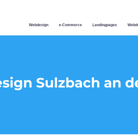
Webdesign
e-Commerce
Landingpages
Webde
ign Sulzbach an d