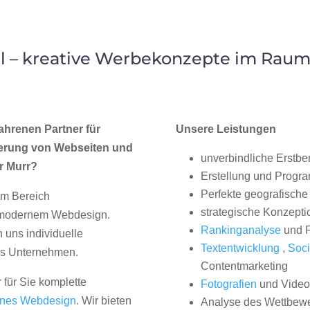
 – kreative Werbekonzepte im Raum
ahrenen Partner für
Unsere Leistungen
erung von Webseiten und
unverbindliche Erstbe
r Murr?
Erstellung und Progr
Perfekte geografische 
im Bereich
strategische Konzepti
, modernem Webdesign.
Rankinganalyse
und P
uns individuelle
Textentwicklung
,
Soci
hes Unternehmen.
Contentmarketing
 für Sie komplette
Fotografien
und Videos
nes Webdesign
. Wir bieten
Analyse des Wettbew