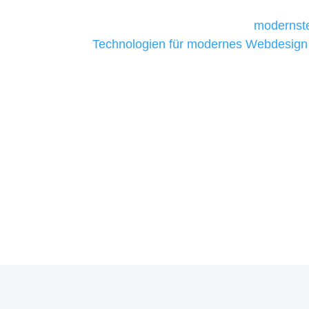
Unternehmen die kostengünstigsten un
liefern. Daher verwenden wir
modernste
Technologien für modernes Webdesign
allen Webprojekten zufriedenzustellen.
Sie haben Fragen zu Ihre
07121 / 9294977
info@merryll.de