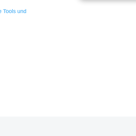
d besten Ergebnisse
 Tools und
, um unsere Kunden in
m Projekt?