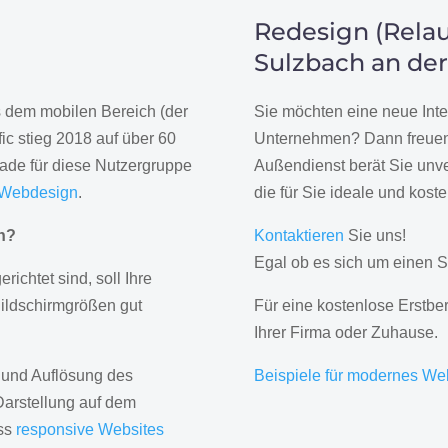
Redesign (Relau
Sulzbach an der
us dem mobilen Bereich (der
Sie möchten eine neue Inte
ic stieg 2018 auf über 60
Unternehmen? Dann freuen 
rade für diese Nutzergruppe
Außendienst berät Sie unve
 Webdesign
.
die für Sie ideale und kost
gn?
Kontaktieren
Sie uns!
Egal ob es sich um einen S
erichtet sind, soll Ihre
Bildschirmgrößen gut
Für eine kostenlose Erstbe
Ihrer Firma oder Zuhause.
 und Auflösung des
Beispiele für modernes We
Darstellung auf dem
ass
responsive Websites