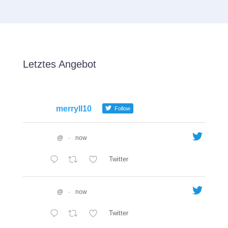
Letztes Angebot
merryll10
Follow
@
·
now
Twitter
@
·
now
Twitter