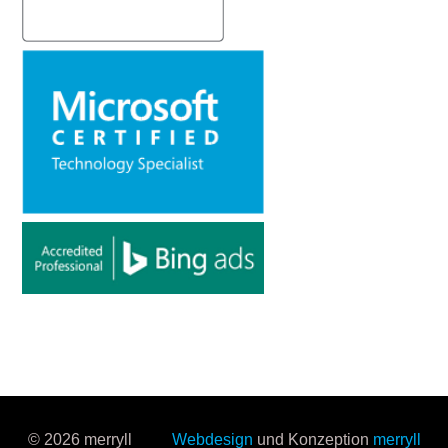
© 2026 merryll
Webdesign
und Konzeption
merryll