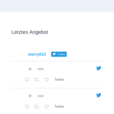
Letztes Angebot
merryll10
Follow
@
·
now
Twitter
@
·
now
Twitter