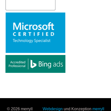
© 2026 merryll
Webdesign
und Konzeption
merryll