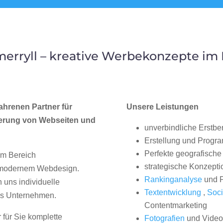
erryll – kreative Werbekonzepte i
ahrenen Partner für
Unsere Leistungen
erung von Webseiten und
unverbindliche Erstbe
Erstellung und Progr
Perfekte geografische 
im Bereich
strategische Konzepti
, modernem Webdesign.
Rankinganalyse
und P
uns individuelle
Textentwicklung
,
Soci
hes Unternehmen.
Contentmarketing
 für Sie komplette
Fotografien
und Videos