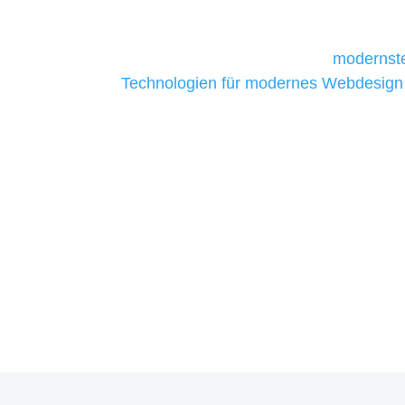
daher Tools und Technologien benötigen,
Unternehmen die kostengünstigsten un
liefern. Daher verwenden wir
modernste
Technologien für modernes Webdesign
allen Webprojekten zufriedenzustellen.
Sie haben Fragen zu Ihre
07121 / 9294977
info@merryll.de