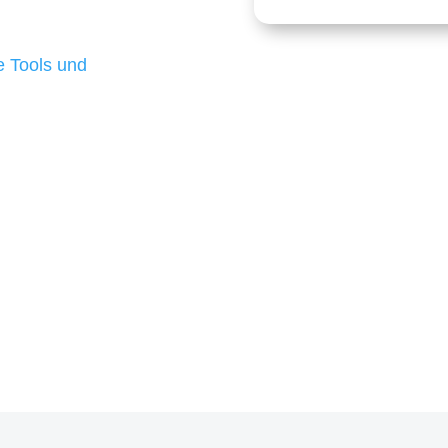
 die für ihr
d besten Ergebnisse
 Tools und
, um unsere Kunden in
m Projekt?