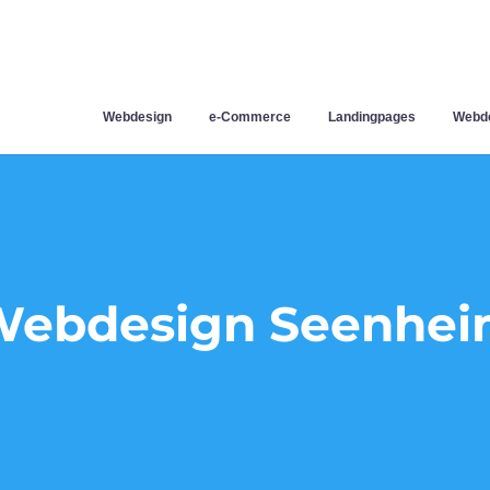
Webdesign
e-Commerce
Landingpages
Webde
ebdesign Seenhe