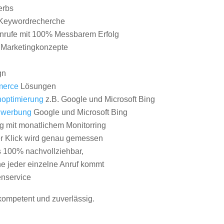
erbs
Keywordrecherche
nrufe mit 100% Messbarem Erfolg
e Marketingkonzepte
gn
erce
Lösungen
optimierung
z.B. Google und Microsoft Bing
nwerbung
Google und Microsoft Bing
g mit monatlichem Monitorring
er Klick wird genau gemessen
s 100% nachvollziehbar,
 jeder einzelne Anruf kommt
nservice
 kompetent und zuverlässig.