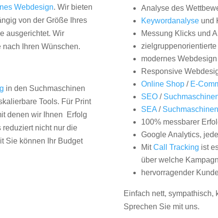
nes Webdesign
. Wir bieten
Analyse des Wettbew
hängig von der Größe Ihres
Keywordanalyse
und 
 ausgerichtet. Wir
Messung Klicks und A
zielgruppenorientiert
e nach Ihren Wünschen.
modernes Webdesign
Responsive Webdesi
Online Shop
/
E-Comm
ng
in den Suchmaschinen
SEO
/
Suchmaschinen
kalierbare Tools. Für Print
SEA
/
Suchmaschine
it denen wir Ihnen Erfolg
100% messbarer Erfol
duziert nicht nur die
Google Analytics, jed
it Sie können Ihr Budget
Mit
Call Tracking
ist e
über welche Kampagne
hervorragender Kunde
Einfach nett, sympathisch,
Sprechen Sie mit uns.