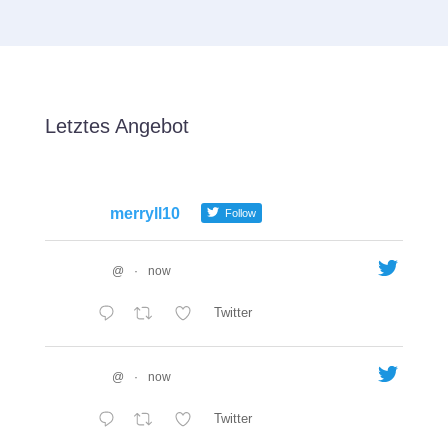
Letztes Angebot
merryll10
Follow
@
·
now
Twitter
@
·
now
Twitter