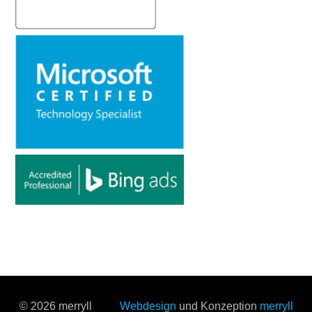
© 2026 merryll
Webdesign
und Konzeption
merryll