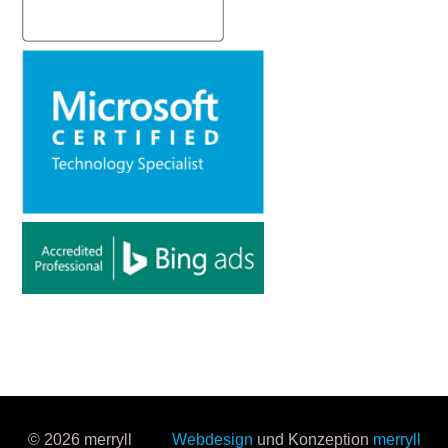
© 2026 merryll
Webdesign
und Konzeption
merryll