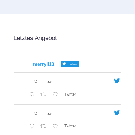
Letztes Angebot
merryll10
Follow
@
·
now
Twitter
@
·
now
Twitter