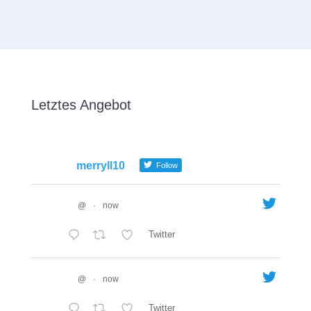
Letztes Angebot
merryll10
Follow
@
·
now
Twitter
@
·
now
Twitter