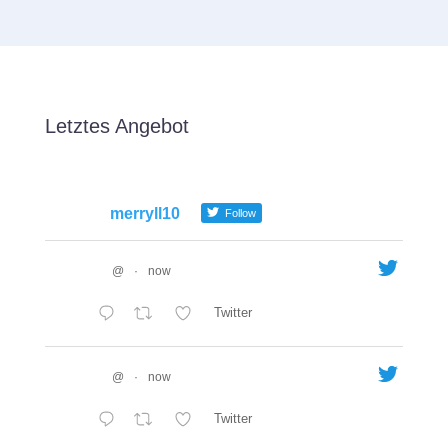
Letztes Angebot
merryll10
Follow
@
·
now
Twitter
@
·
now
Twitter