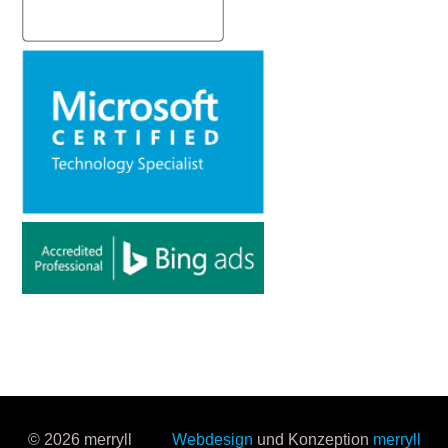
© 2026 merryll
Webdesign
und Konzeption
merryll