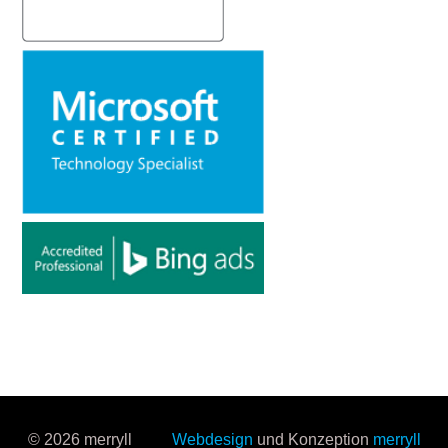
© 2026 merryll
Webdesign
und Konzeption
merryll