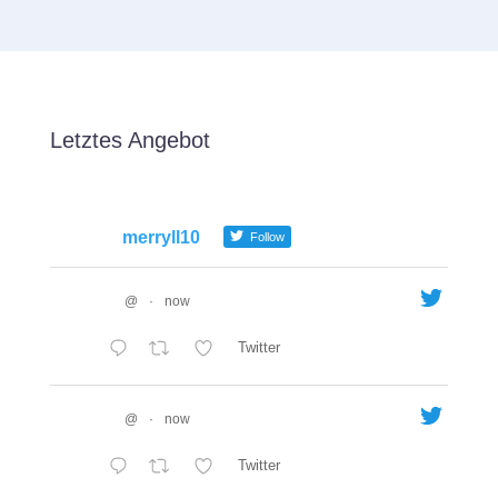
Letztes Angebot
merryll10
Follow
@
·
now
Twitter
@
·
now
Twitter