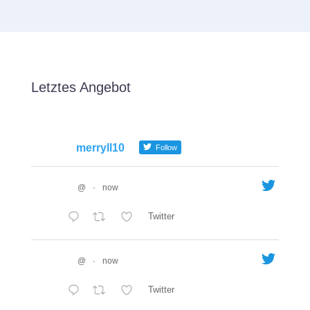
Letztes Angebot
merryll10
Follow
@
·
now
Twitter
@
·
now
Twitter