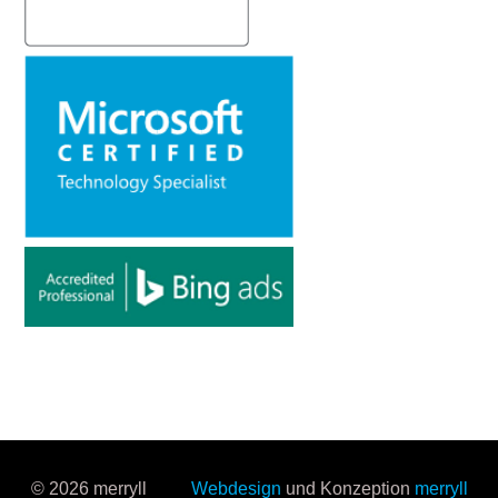
© 2026 merryll
Webdesign
und Konzeption
merryll