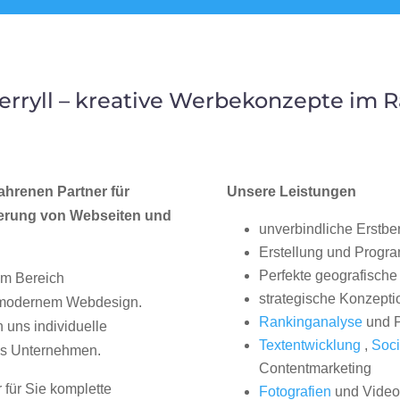
rryll – kreative Werbekonzepte im 
ahrenen Partner für
Unsere Leistungen
erung von Webseiten und
unverbindliche Erstbe
Erstellung und Progr
Perfekte geografische 
im Bereich
strategische Konzepti
, modernem Webdesign.
Rankinganalyse
und P
uns individuelle
Textentwicklung
,
Soci
hes Unternehmen.
Contentmarketing
 für Sie komplette
Fotografien
und Videos