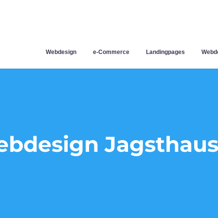
Webdesign
e-Commerce
Landingpages
Webde
bdesign Jagsthau