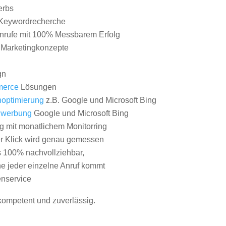
erbs
Keywordrecherche
nrufe mit 100% Messbarem Erfolg
e Marketingkonzepte
gn
erce
Lösungen
optimierung
z.B. Google und Microsoft Bing
nwerbung
Google und Microsoft Bing
g mit monatlichem Monitorring
er Klick wird genau gemessen
s 100% nachvollziehbar,
 jeder einzelne Anruf kommt
nservice
 kompetent und zuverlässig.