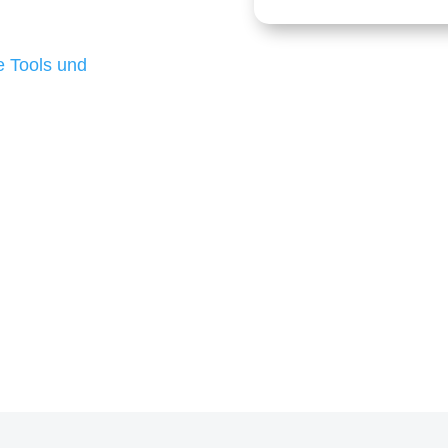
 die für ihr
d besten Ergebnisse
 Tools und
, um unsere Kunden in
m Projekt?