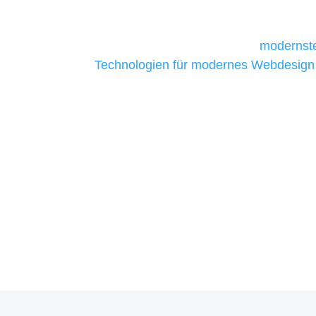
daher Tools und Technologien benötigen,
Unternehmen die kostengünstigsten un
liefern. Daher verwenden wir
modernste
Technologien für modernes Webdesign
allen Webprojekten zufriedenzustellen.
Sie haben Fragen zu Ihre
07121 / 9294977
info@merryll.de