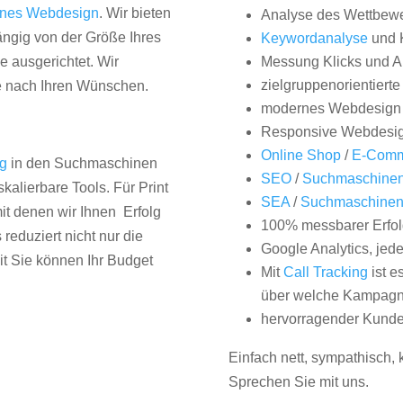
nes Webdesign
. Wir bieten
Analyse des Wettbew
hängig von der Größe Ihres
Keywordanalyse
und 
 ausgerichtet. Wir
Messung Klicks und A
zielgruppenorientiert
e nach Ihren Wünschen.
modernes Webdesign
Responsive Webdesi
Online Shop
/
E-Comm
ng
in den Suchmaschinen
SEO
/
Suchmaschinen
kalierbare Tools. Für Print
SEA
/
Suchmaschine
it denen wir Ihnen Erfolg
100% messbarer Erfol
duziert nicht nur die
Google Analytics, jed
it Sie können Ihr Budget
Mit
Call Tracking
ist e
über welche Kampagne
hervorragender Kunde
Einfach nett, sympathisch,
Sprechen Sie mit uns.