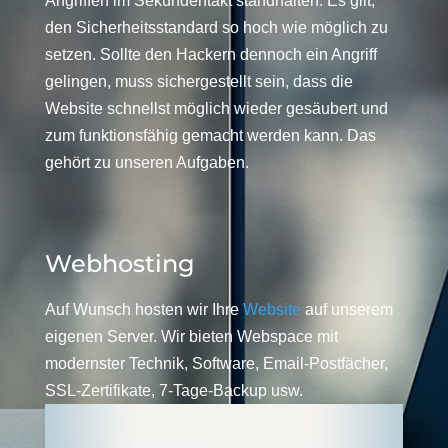
Angriffen im Sekundentakt standhalten. Es gilt,
den Sicherheitsstandard so hoch wie möglich zu
setzen. Sollte den Hackern dennoch ein Angriff
gelingen, muss sichergestellt sein, dass die
Website schnellst möglich wieder gesäubert und
zum funktionsfähig gemacht werden kann. Das
gehört zu unseren Aufgaben.
Webhosting
Auf Wunsch hosten wir Ihre
Website
auf unserem
eigenen Server. Wir bieten Webspace mit
modernster Technik, Software, Email-Postfächer,
SSL-Zertifikate, 7-Tage-Backup usw.