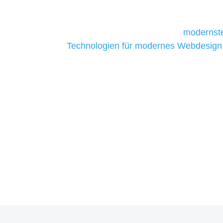
daher Tools und Technologien benötigen,
Unternehmen die kostengünstigsten un
liefern. Daher verwenden wir
modernste
Technologien für modernes Webdesign
allen Webprojekten zufriedenzustellen.
Sie haben Fragen zu Ihre
07121 / 9294977
info@merryll.de