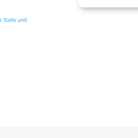
 die für ihr
d besten Ergebnisse
 Tools und
, um unsere Kunden in
m Projekt?