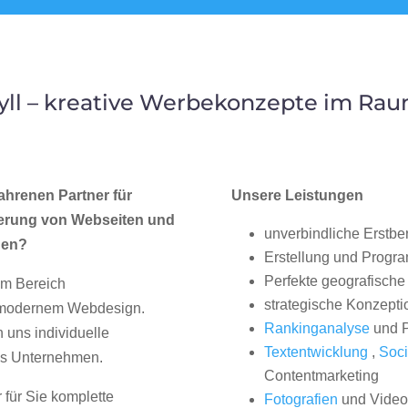
ll – kreative Werbekonzepte im Ra
ahrenen Partner für
Unsere Leistungen
erung von Webseiten und
unverbindliche Erstbe
gen?
Erstellung und Progr
Perfekte geografische 
im Bereich
strategische Konzepti
, modernem Webdesign.
Rankinganalyse
und P
uns individuelle
Textentwicklung
,
Soci
hes Unternehmen.
Contentmarketing
 für Sie komplette
Fotografien
und Videos