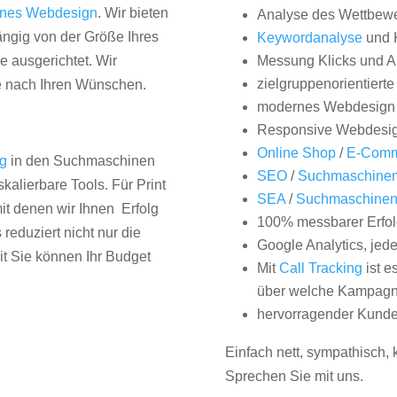
nes Webdesign
. Wir bieten
Analyse des Wettbew
hängig von der Größe Ihres
Keywordanalyse
und 
 ausgerichtet. Wir
Messung Klicks und A
zielgruppenorientiert
e nach Ihren Wünschen.
modernes Webdesign
Responsive Webdesi
Online Shop
/
E-Comm
ng
in den Suchmaschinen
SEO
/
Suchmaschinen
kalierbare Tools. Für Print
SEA
/
Suchmaschine
it denen wir Ihnen Erfolg
100% messbarer Erfol
duziert nicht nur die
Google Analytics, jed
it Sie können Ihr Budget
Mit
Call Tracking
ist e
über welche Kampagne
hervorragender Kunde
Einfach nett, sympathisch,
Sprechen Sie mit uns.