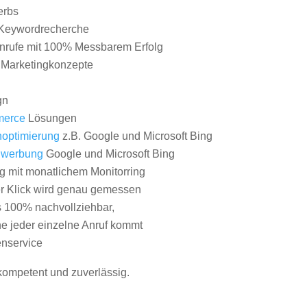
erbs
Keywordrecherche
nrufe mit 100% Messbarem Erfolg
e Marketingkonzepte
gn
erce
Lösungen
optimierung
z.B. Google und Microsoft Bing
nwerbung
Google und Microsoft Bing
g mit monatlichem Monitorring
er Klick wird genau gemessen
s 100% nachvollziehbar,
 jeder einzelne Anruf kommt
nservice
 kompetent und zuverlässig.