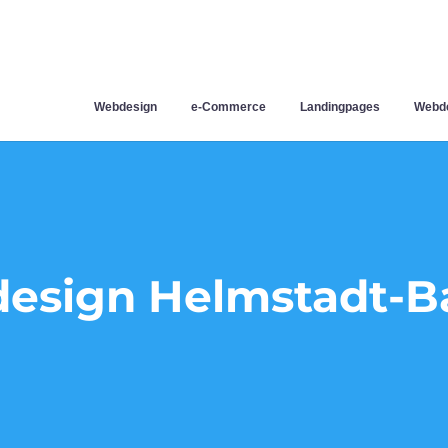
Webdesign
e-Commerce
Landingpages
Webde
esign Helmstadt-B