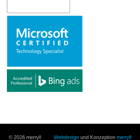
© 2026 merryll
Webdesign
und Konzeption
merryll