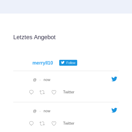
Letztes Angebot
merryll10
Follow
@
·
now
Twitter
@
·
now
Twitter