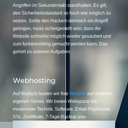
Angriffen im Sekundentakt standhalten. Es gilt,
den Sicherheitsstandard so hoch wie möglich zu
setzen. Sollte den Hackern dennoch ein Angriff
gelingen, muss sichergestellt sein, dass die
Website schnellst möglich wieder gesäubert und
zum funktionsfähig gemacht werden kann. Das
gehört zu unseren Aufgaben.
Webhosting
Auf Wunsch hosten wir Ihre
Website
auf unserem
eigenen Server. Wir bieten Webspace mit
modernster Technik, Software, Email-Postfächer,
SSL-Zertifikate, 7-Tage-Backup usw.