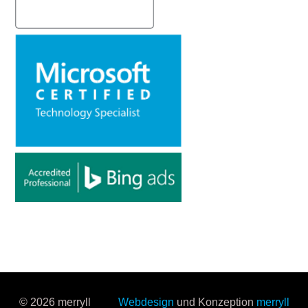
© 2026 merryll
Webdesign
und Konzeption
merryll