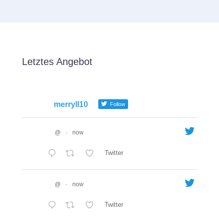
Letztes Angebot
merryll10
Follow
@
·
now
Twitter
@
·
now
Twitter