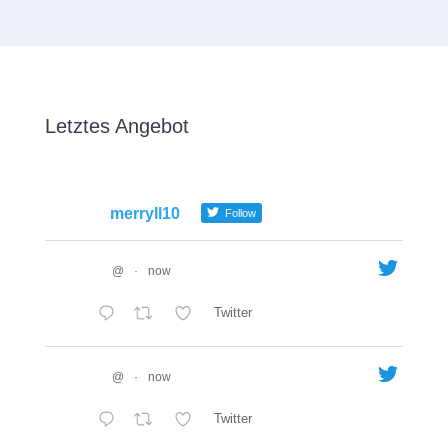
Letztes Angebot
merryll10
Follow
@
·
now
Twitter
@
·
now
Twitter