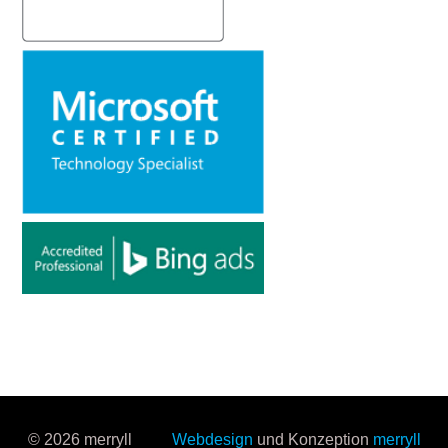
© 2026 merryll
Webdesign
und Konzeption
merryll